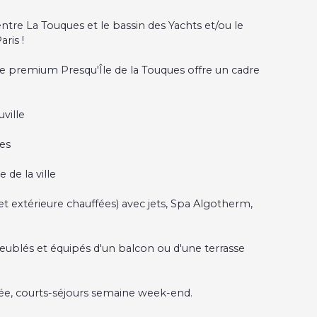
tre La Touques et le bassin des Yachts et/ou le
ris !
nce premium Presqu'Île de la Touques offre un cadre
uville
es
de la ville
t extérieure chauffées) avec jets, Spa Algotherm,
blés et équipés d'un balcon ou d'une terrasse
ée, courts-séjours semaine week-end.