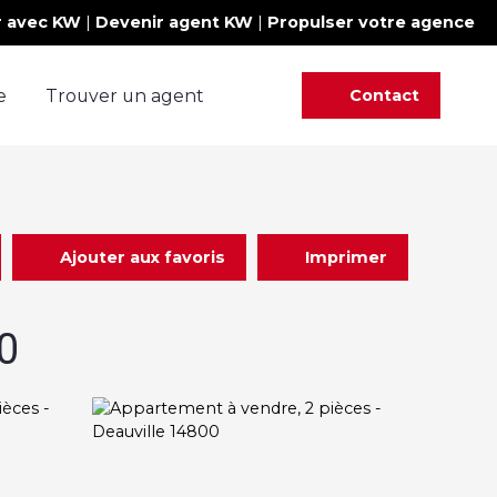
r avec KW
|
Devenir agent KW
|
Propulser votre agence
e
Trouver un agent
Contact
Ajouter aux favoris
Imprimer
0