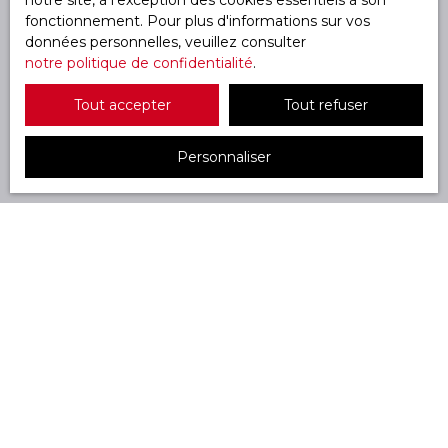
notre site, à l'exception des cookies essentiels à son
fonctionnement. Pour plus d'informations sur vos
données personnelles, veuillez consulter
notre politique de confidentialité
.
Tout accepter
Tout refuser
Personnaliser
1 / 3
Votre bien