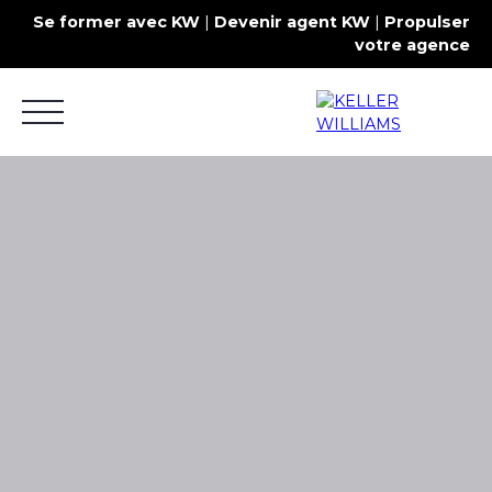
Se former avec KW
|
Devenir agent KW
|
Propulser
votre agence
Acheter
Louer
Estimer
Commercial
Contact