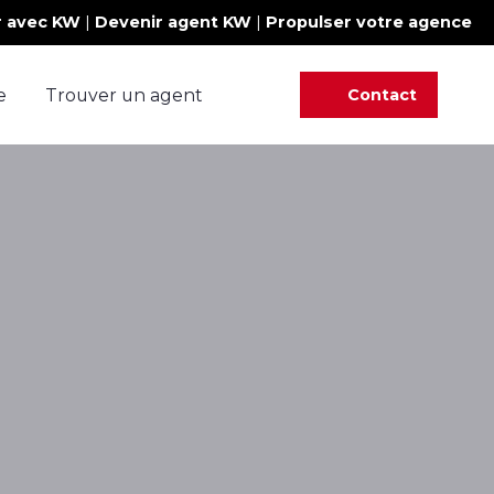
r avec KW
|
Devenir agent KW
|
Propulser votre agence
e
Trouver un agent
Contact