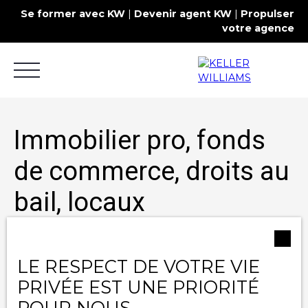
Se former avec KW
|
Devenir agent KW
|
Propulser
votre agence
Immobilier pro, fonds
de commerce, droits au
Acheter
Louer
Estimer
Commercial
bail, locaux
professionnels ou
Contact
locaux commerciaux en
LE RESPECT DE VOTRE VIE
PRIVÉE EST UNE PRIORITÉ
vente
POUR NOUS