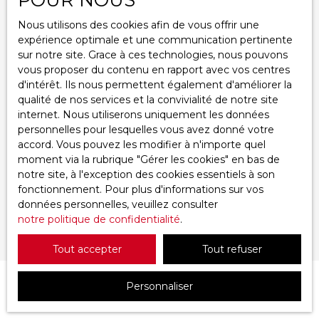
Nous utilisons des cookies afin de vous offrir une
Type d'offre
expérience optimale et une communication pertinente
Vente
sur notre site. Grace à ces technologies, nous pouvons
vous proposer du contenu en rapport avec vos centres
Type de bien
Immobilier Pro, Fonds de commerce, Droit au bail, Local professionnel, Local commercial
d'intérêt. Ils nous permettent également d'améliorer la
qualité de nos services et la convivialité de notre site
Activités
internet. Nous utiliserons uniquement les données
personnelles pour lesquelles vous avez donné votre
accord. Vous pouvez les modifier à n'importe quel
Localisation
moment via la rubrique ″Gérer les cookies″ en bas de
notre site, à l'exception des cookies essentiels à son
Budget max (€)
fonctionnement. Pour plus d'informations sur vos
données personnelles, veuillez consulter
notre politique de confidentialité
.
Rechercher
Tout accepter
Tout refuser
Personnaliser
Trier par
Créer une alerte
Pertinence