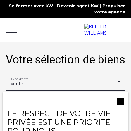
Se former avec KW
|
Devenir agent KW
|
Propulser
votre agence
Votre sélection de biens
Type d'offre
Acheter
Louer
Estimer
Commercial
Vente
Type de bien
Appartement
Contact
LE RESPECT DE VOTRE VIE
Localisation
PRIVÉE EST UNE PRIORITÉ
Budget max (€)
POUR NOUS