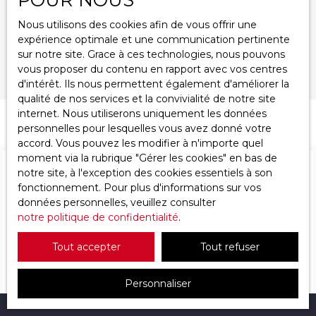
Nous utilisons des cookies afin de vous offrir une
Surface min (m²)
expérience optimale et une communication pertinente
sur notre site. Grace à ces technologies, nous pouvons
Rechercher
vous proposer du contenu en rapport avec vos centres
d'intérêt. Ils nous permettent également d'améliorer la
qualité de nos services et la convivialité de notre site
internet. Nous utiliserons uniquement les données
personnelles pour lesquelles vous avez donné votre
Trier par
Créer une alerte
Pertinence
accord. Vous pouvez les modifier à n'importe quel
moment via la rubrique ″Gérer les cookies″ en bas de
notre site, à l'exception des cookies essentiels à son
fonctionnement. Pour plus d'informations sur vos
données personnelles, veuillez consulter
notre politique de confidentialité
.
Tout accepter
Tout refuser
Vous n'avez actuellement aucun favori
Personnaliser