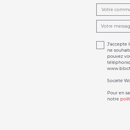
Votre comm
Votre messa
J'accepte
ne souhait
pouvez vou
téléphoniq
www.blocte
Société Wo
Pour en sa
notre
poli