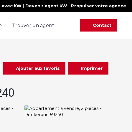
r avec KW
|
Devenir agent KW
|
Propulser votre agence
e
Trouver un agent
Contact
Ajouter aux favoris
Imprimer
240