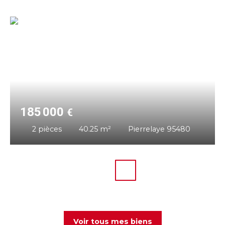
185 000
€
2
pièces
40.25
m²
Pierrelaye 95480
Voir tous mes biens