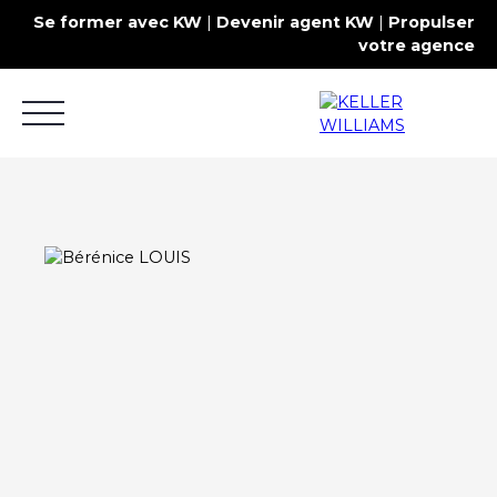
Se former avec KW
|
Devenir agent KW
|
Propulser
votre agence
Acheter
Louer
Estimer
Commercial
Contact