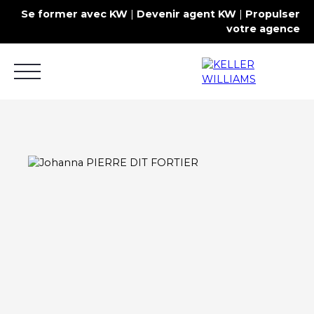
Se former avec KW
|
Devenir agent KW
|
Propulser
votre agence
Acheter
Louer
Estimer
Commercial
Contact