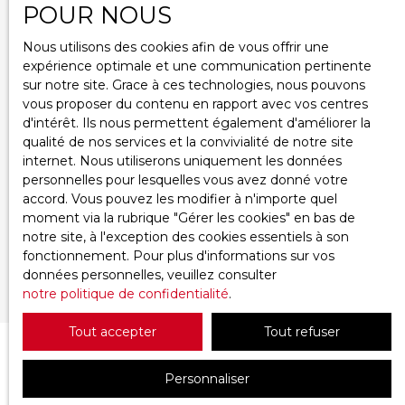
Espace vendeur
POUR NOUS
Nous utilisons des cookies afin de vous offrir une
expérience optimale et une communication pertinente
Informations
sur notre site. Grace à ces technologies, nous pouvons
vous proposer du contenu en rapport avec vos centres
d'intérêt. Ils nous permettent également d'améliorer la
Mentions légales
qualité de nos services et la convivialité de notre site
Politique de confidentialité
internet. Nous utiliserons uniquement les données
personnelles pour lesquelles vous avez donné votre
Plan du site
accord. Vous pouvez les modifier à n'importe quel
Gérer les cookies
moment via la rubrique ″Gérer les cookies″ en bas de
Propulsé par
notre site, à l'exception des cookies essentiels à son
fonctionnement. Pour plus d'informations sur vos
données personnelles, veuillez consulter
notre politique de confidentialité
.
Tout accepter
Tout refuser
Personnaliser