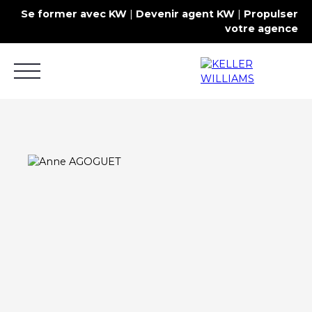
Se former avec KW
|
Devenir agent KW
|
Propulser
votre agence
Acheter
Louer
Estimer
Commercial
Contact